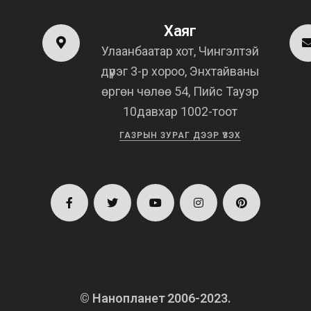
Хаяг
Улаанбаатар хот, Чингэлтэй
дүүрэг 3-р хороо, Энхтайваны
өргөн чөлөө 54, Пийс Тауэр
10давхар 1002-тоот
ГАЗРЫН ЗУРАГ ДЭЭР ҮЗЭХ
Facebook
Twitter
Youtube
Instagram
Pinterest
profile
profile
profile
profile
profile
© Нанопланет 2006-2023.