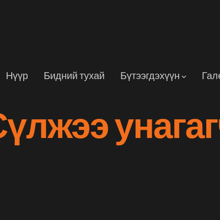
Нүүр
Бидний тухай
Бүтээгдэхүүн
Гал
Сүлжээ унагаг