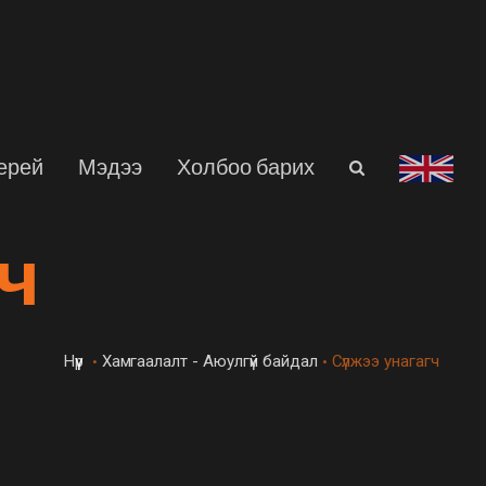
ерей
Мэдээ
Холбоо барих
ч
Нүүр
Хамгаалалт - Аюулгүй байдал
Сүлжээ унагагч
•
•