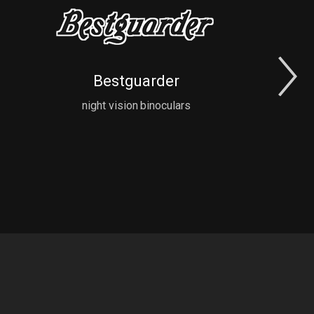
N
Bestguarder
night vision binoculars
S