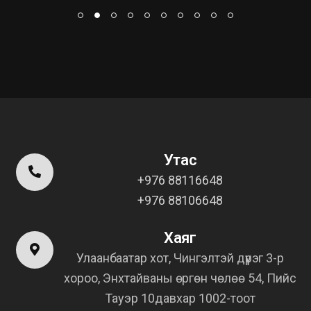
Утас
+976 88116648
+976 88106648
Хаяг
Улаанбаатар хот, Чингэлтэй дүүрэг 3-р
хороо, Энхтайваны өргөн чөлөө 54, Пийс
Тауэр 10давхар 1002-тоот