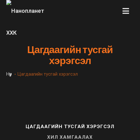
MENU
Цагдаагийн тусгай
хэрэгсэл
Нүүр
Цагдаагийн тусгай хэрэгсэл
•
ЦАГДААГИЙН ТУСГАЙ ХЭРЭГСЭЛ
ХИЛ ХАМГААЛАХ